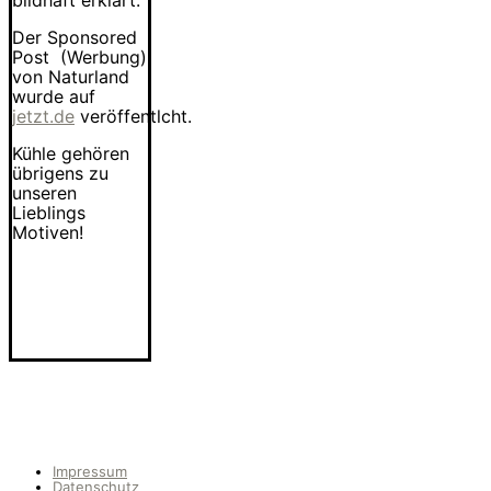
bildhaft erklärt.
Der Sponsored
Post (Werbung)
von Naturland
wurde auf
jetzt.de
veröffentlcht.
Kühle gehören
übrigens zu
unseren
Lieblings
Motiven!
Impressum
Datenschutz