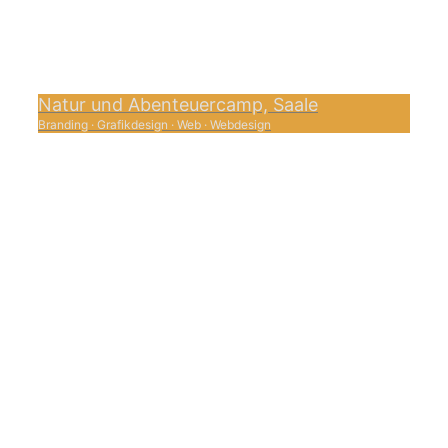
Natur und Abenteuercamp, Saale
Branding
·
Grafikdesign
·
Web
·
Webdesign
0