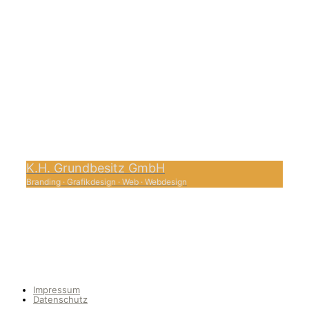
K.H. Grundbesitz GmbH
Branding
·
Grafikdesign
·
Web
·
Webdesign
1
Impressum
Datenschutz