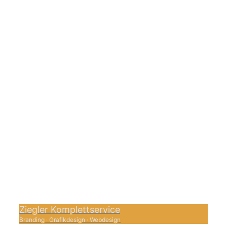
Ziegler Komplettservice
Branding
·
Grafikdesign
·
Webdesign