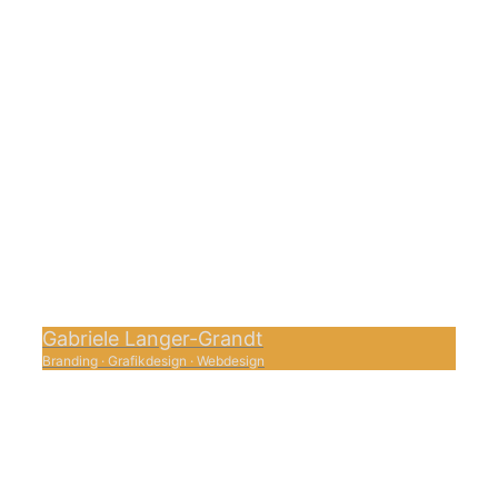
Gabriele Langer-Grandt
Branding
·
Grafikdesign
·
Webdesign
0