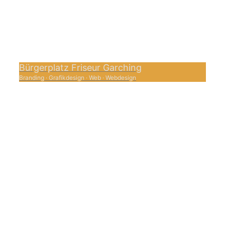
Bürgerplatz Friseur Garching
Branding
·
Grafikdesign
·
Web
·
Webdesign
0