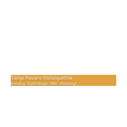
Tanja Pavars Osteopathie
Branding
·
Grafikdesign
·
Web
·
Webdesign
0